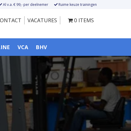
Al v.a. € 99,- per deelnemer
Ruime keuze trainingen
ONTACT
VACATURES
0 ITEMS
LINE
VCA
BHV