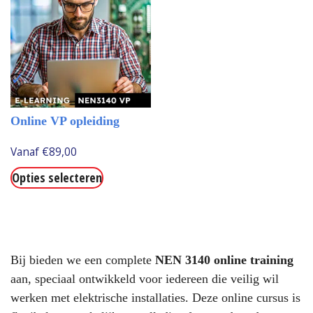
Deze
optie
optie
kan
kan
gekozen
gekozen
worden
worden
op
op
de
Online VP opleiding
de
productp
productpagina
Vanaf
€
89,00
Dit
Opties selecteren
product
heeft
meerdere
variaties.
Bij bieden we een complete
NEN 3140 online training
Deze
aan, speciaal ontwikkeld voor iedereen die veilig wil
optie
werken met elektrische installaties. Deze online cursus is
kan