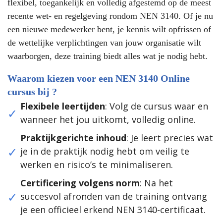
flexibel, toegankelijk en volledig afgestemd op de meest
gekozen
recente wet- en regelgeving rondom NEN 3140. Of je nu
worden
een nieuwe medewerker bent, je kennis wilt opfrissen of
op
de wettelijke verplichtingen van jouw organisatie wilt
de
waarborgen, deze training biedt alles wat je nodig hebt.
productpagina
Waarom kiezen voor een NEN 3140 Online
cursus bij ?
Flexibele leertijden
: Volg de cursus waar en
wanneer het jou uitkomt, volledig online.
Praktijkgerichte inhoud
: Je leert precies wat
je in de praktijk nodig hebt om veilig te
werken en risico’s te minimaliseren.
Certificering volgens norm
: Na het
succesvol afronden van de training ontvang
je een officieel erkend NEN 3140-certificaat.