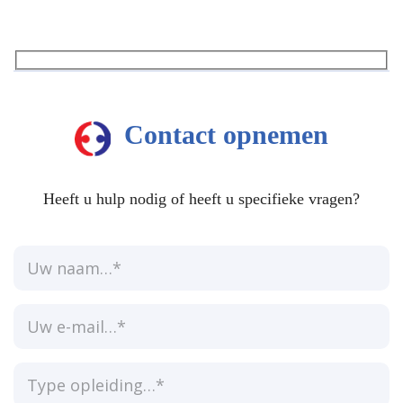
variaties.
Deze
Deze
optie
optie
kan
kan
gekozen
gekozen
worden
Contact opnemen
worden
op
op
de
de
productpagina
Heeft u hulp nodig of heeft u specifieke vragen?
productp