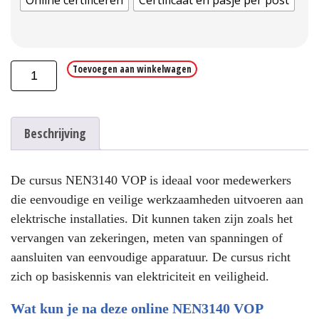
Online certificeren
Certificaat en pasje per post
Online
Toevoegen aan winkelwagen
VOP
opleiding
aantal
Beschrijving
De cursus NEN3140 VOP is ideaal voor medewerkers
die eenvoudige en veilige werkzaamheden uitvoeren aan
elektrische installaties. Dit kunnen taken zijn zoals het
vervangen van zekeringen, meten van spanningen of
aansluiten van eenvoudige apparatuur. De cursus richt
zich op basiskennis van elektriciteit en veiligheid.
Wat kun je na deze online NEN3140 VOP