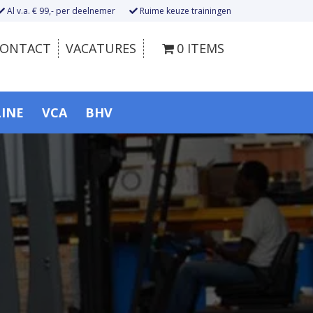
Al v.a. € 99,- per deelnemer
Ruime keuze trainingen
ONTACT
VACATURES
0 ITEMS
LINE
VCA
BHV