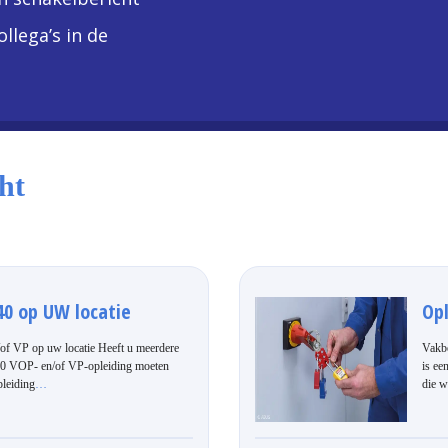
llega’s in de
ht
0 op UW locatie
Op
 VP op uw locatie Heeft u meerdere
Vakb
0 VOP- en/of VP-opleiding moeten
is ee
leiding
…
die w