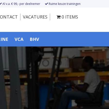
Al v.a. € 99,- per deelnemer
Ruime keuze trainingen
ONTACT
VACATURES
0 ITEMS
LINE
VCA
BHV