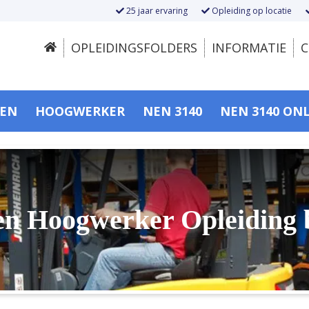
25 jaar ervaring
Opleiding op locatie
OPLEIDINGSFOLDERS
INFORMATIE
C
SEN
HOOGWERKER
NEN 3140
NEN 3140 ON
n Hoogwerker Opleiding 