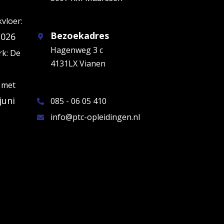
kvloer:
Bezoekadres
2026
Hagenweg 3 c
k: De
4131LX Vianen
 met
juni
085 - 06 05 410
info@ptc-opleidingen.nl