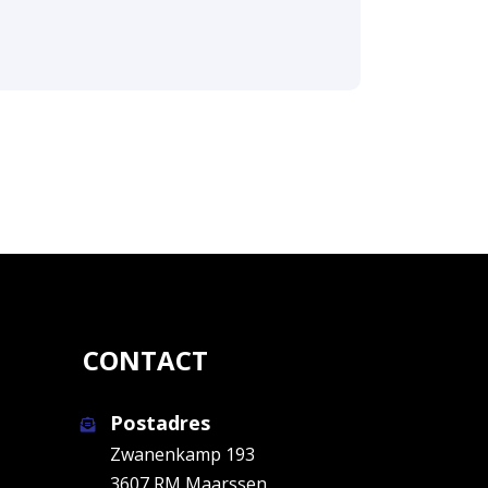
CONTACT
Postadres
Zwanenkamp 193
3607 RM Maarssen