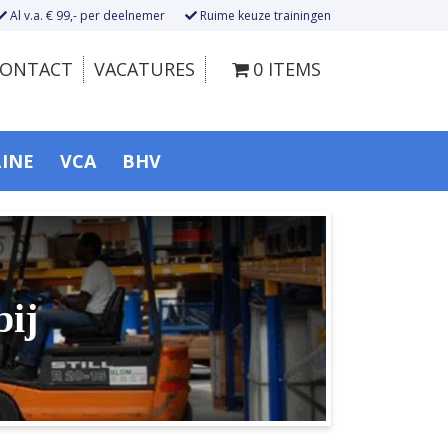
Al v.a. € 99,- per deelnemer
Ruime keuze trainingen
ONTACT
VACATURES
0 ITEMS
LINE
VCA
BHV
bij