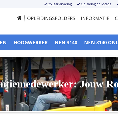
25 jaar ervaring
Opleiding op locatie
OPLEIDINGSFOLDERS
INFORMATIE
C
SEN
HOOGWERKER
NEN 3140
NEN 3140 ON
entiemedewerker: Jouw Ro