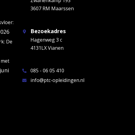
Zwanenkamp 193
3607 RM Maarssen
kvloer:
Bezoekadres
2026
Hagenweg 3 c
k: De
4131LX Vianen
 met
juni
085 - 06 05 410
info@ptc-opleidingen.nl