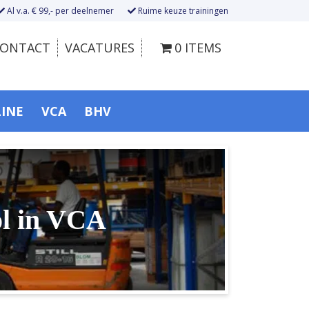
Al v.a. € 99,- per deelnemer
Ruime keuze trainingen
ONTACT
VACATURES
0 ITEMS
LINE
VCA
BHV
l in VCA