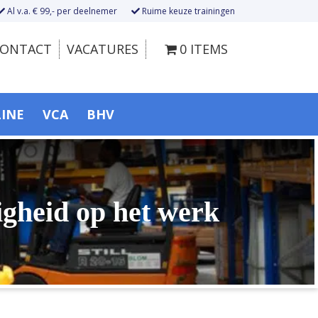
Al v.a. € 99,- per deelnemer
Ruime keuze trainingen
ONTACT
VACATURES
0 ITEMS
LINE
VCA
BHV
ligheid op het werk