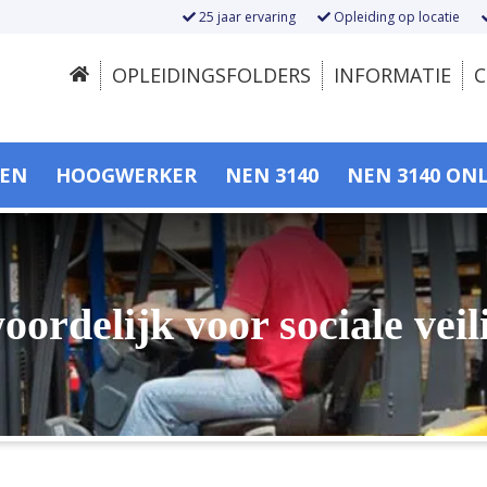
25 jaar ervaring
Opleiding op locatie
OPLEIDINGSFOLDERS
INFORMATIE
C
SEN
HOOGWERKER
NEN 3140
NEN 3140 ON
oordelijk voor sociale vei