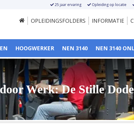
25 jaar ervaring
Opleiding op locatie
OPLEIDINGSFOLDERS
INFORMATIE
C
SEN
HOOGWERKER
NEN 3140
NEN 3140 ON
door Werk: De Stille Dode