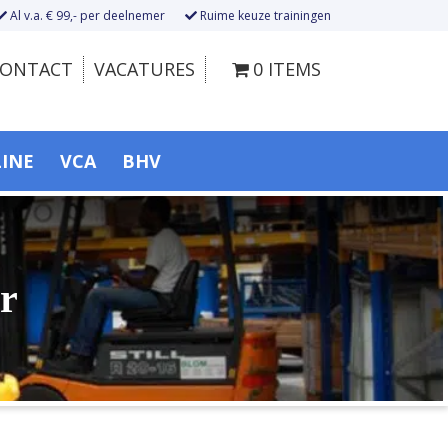
Al v.a. € 99,- per deelnemer
Ruime keuze trainingen
ONTACT
VACATURES
0 ITEMS
LINE
VCA
BHV
r