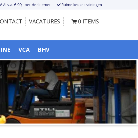
Al v.a. € 99,- per deelnemer
Ruime keuze trainingen
ONTACT
VACATURES
0 ITEMS
LINE
VCA
BHV