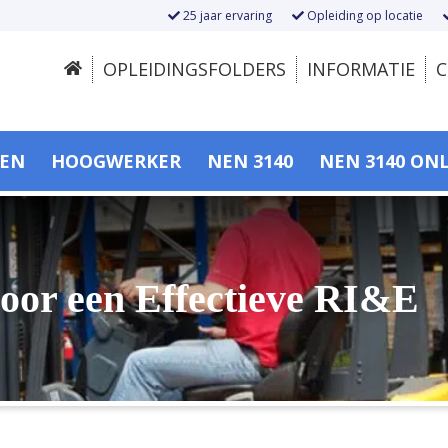
25 jaar ervaring
Opleiding op locatie
OPLEIDINGSFOLDERS
INFORMATIE
C
SEN
HOOGWERKER
NEN 3140
NEN 3140 ON
voor een Effectieve RI&E