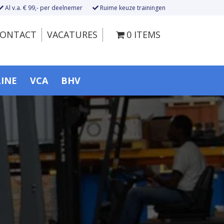
Al v.a. € 99,- per deelnemer
Ruime keuze trainingen
ONTACT
VACATURES
0 ITEMS
LINE
VCA
BHV